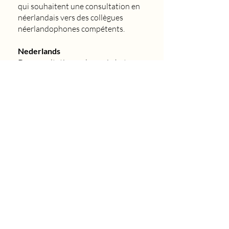
qui souhaitent une consultation en
néerlandais vers des collègues
néerlandophones compétents.
Nederlands
De consultaties verlopen in het
Frans.
Hoewel ik ook in Vlaanderen actief
ben, is mijn kennis van het
Nederlands niet voldoende om een
kwaliteitsvolle en nauwkeurige
voedingsbegeleiding te garanderen.
Uit professionaliteit verwijs ik
daarom mensen die een consultatie
in het Nederlands wensen graag
door naar bekwame
Nederlandstalige collega’s.